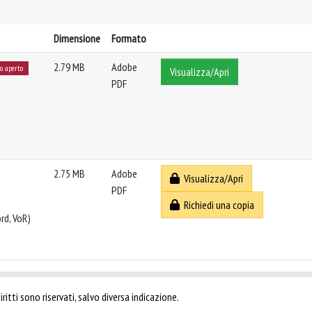
Dimensione
Formato
2.79 MB
Adobe
so aperto
Visualizza/Apri
PDF
2.75 MB
Adobe
Visualizza/Apri
PDF
Richiedi una copia
rd, VoR)
ritti sono riservati, salvo diversa indicazione.