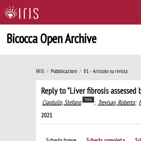
Bicocca Open Archive
IRIS
Pubblicazioni
01 - Articolo su rivista
Reply to "Liver fibrosis assesse
Primo
Ciardullo, Stefano
;
Trevisan, Roberto
;
P
2021
Scheda breve
Scheda completa
Sc