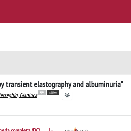
d by transient elastography and albuminuria"
Ultimo
erseghin, Gianluca
heda completa (DC)