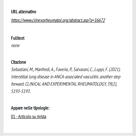
URL alternativo
https://www.clinexprheumatol.org/abstract.asp?a=16672
Fulltext
none
Citazione
Sebastiani, M., Manfredi, A., Faverio, P., Salvarani, C., Luppi, F. (2021).
Interstitial lung disease in ANCA-associated vasculitis: another step
forward. CLINICAL AND EXPERIMENTAL RHEUMATOLOGY, 39(2),
S193-S193.
Appare nelle tipologie:
01 - Articolo su rivista