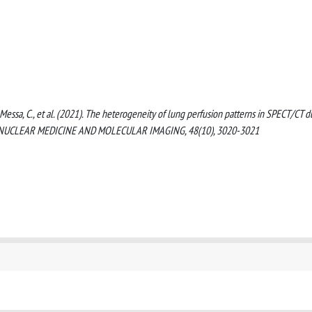
 C., Messa, C., et al. (2021). The heterogeneity of lung perfusion patterns in SPECT/CT d
 NUCLEAR MEDICINE AND MOLECULAR IMAGING, 48(10), 3020-3021