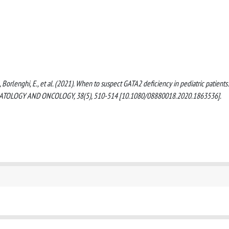
 G., Borlenghi, E., et al. (2021). When to suspect GATA2 deficiency in pediatric patients:
HEMATOLOGY AND ONCOLOGY, 38(5), 510-514 [10.1080/08880018.2020.1863536].