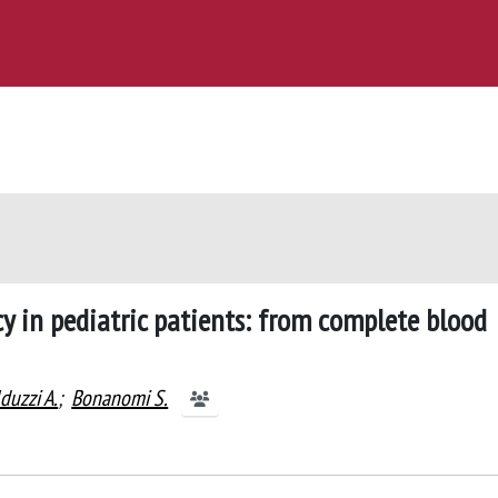
y in pediatric patients: from complete blood
duzzi A.
;
Bonanomi S.