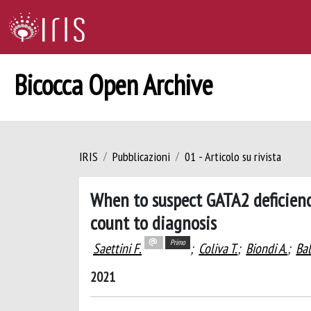
Bicocca Open Archive
IRIS
Pubblicazioni
01 - Articolo su rivista
When to suspect GATA2 deficienc
count to diagnosis
Primo
Saettini F.
;
Coliva T.
;
Biondi A.
;
Bal
2021