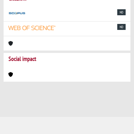
ND
ND
Social impact
Powered by
IRIS
-
about IRIS
-
Utilizzo dei