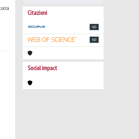
icoltà
Citazioni
a
ND
ND
Social impact