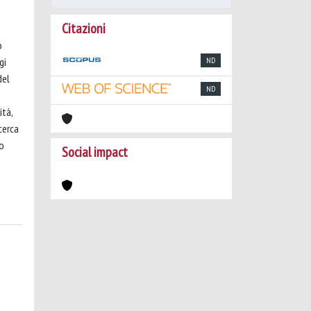
Citazioni
o
gi
ND
del
ND
ità,
cerca
 o
Social impact