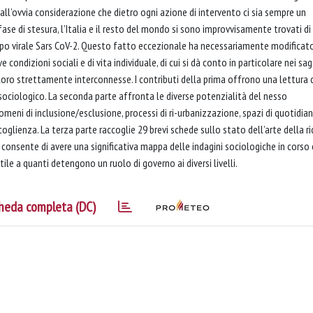
dall’ovvia considerazione che dietro ogni azione di intervento ci sia sempre un
ase di stesura, l’Italia e il resto del mondo si sono improvvisamente trovati di
eppo virale Sars CoV-2. Questo fatto eccezionale ha necessariamente modificat
condizioni sociali e di vita individuale, di cui si dà conto in particolare nei sag
 tra loro strettamente interconnesse. I contributi della prima offrono una lettura 
 sociologico. La seconda parte affronta le diverse potenzialità del nesso
meni di inclusione/esclusione, processi di ri-urbanizzazione, spazi di quotidian
oglienza. La terza parte raccoglie 29 brevi schede sullo stato dell’arte della ri
i consente di avere una significativa mappa delle indagini sociologiche in corso
 a quanti detengono un ruolo di governo ai diversi livelli.
heda completa (DC)