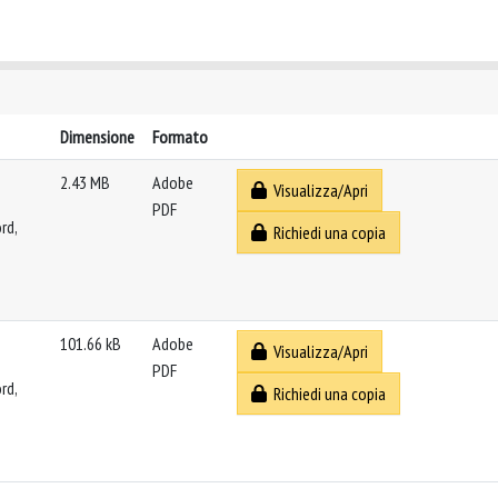
Dimensione
Formato
2.43 MB
Adobe
Visualizza/Apri
PDF
rd,
Richiedi una copia
101.66 kB
Adobe
Visualizza/Apri
PDF
rd,
Richiedi una copia