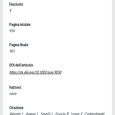
Fascicolo
4
Pagina iniziale
456
Pagina finale
465
DOI dell'articolo
https://dx.doi.org/10.1002/uog.9030
Fulltext
none
Citazione
Valentin, L., Ameye, L., Savelli, L., Fruscio, R., Leone, F., Czekierdowski,