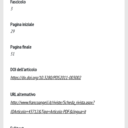
Fascicolo
3
Pagina iniziale
29
Pagina finale
51
DOI dell'articolo
https://dx.doi.org/10.3280/PDS2011-003002
URL alternativo
http://www.francoangeli.it/riviste/Scheda_rivista.aspx?
IDArticolo=43712&Tipo=Articolo PDF&lingua=it