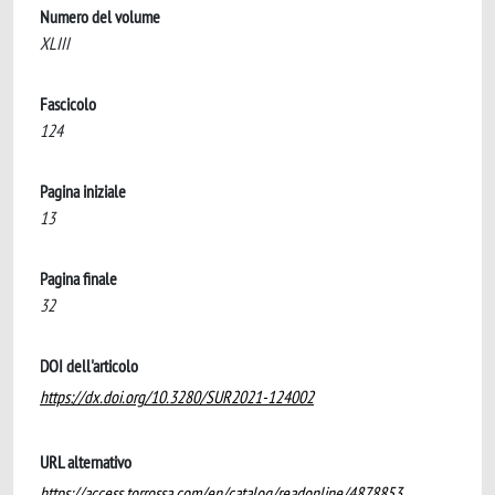
Numero del volume
XLIII
Fascicolo
124
Pagina iniziale
13
Pagina finale
32
DOI dell'articolo
https://dx.doi.org/10.3280/SUR2021-124002
URL alternativo
https://access.torrossa.com/en/catalog/readonline/4878853