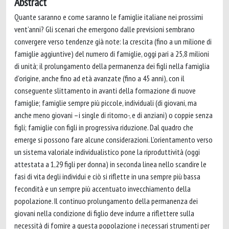
Abstract
Quante saranno e come saranno le famiglie italiane nei prossimi
vent’anni? Gli scenari che emergono dalle previsioni sembrano
convergere verso tendenze già note: la crescita (fino a un milione di
famiglie aggiuntive) del numero di famiglie, oggi pari a 25,8 milioni
di unità; il prolungamento della permanenza dei figli nella famiglia
d’origine, anche fino ad età avanzate (fino a 45 anni), con il
conseguente slittamento in avanti della formazione di nuove
famiglie; famiglie sempre più piccole, individuali (di giovani, ma
anche meno giovani –i single di ritorno-, e di anziani) o coppie senza
figli; famiglie con figli in progressiva riduzione. Dal quadro che
emerge si possono fare alcune considerazioni. L’orientamento verso
un sistema valoriale individualistico pone la riproduttività (oggi
attestata a 1,29 figli per donna) in seconda linea nello scandire le
fasi di vita degli individui e ciò si riflette in una sempre più bassa
fecondità e un sempre più accentuato invecchiamento della
popolazione. Il continuo prolungamento della permanenza dei
giovani nella condizione di figlio deve indurre a riflettere sulla
necessità di fornire a questa popolazione i necessari strumenti per