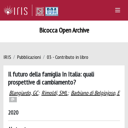
Bicocca Open Archive
IRIS
Pubblicazioni
03 - Contributo in libro
Il futuro della famiglia In Italia: quali
prospettive di cambiamento?
Blangiardo, GC
;
Rimoldi, SML
;
Barbiano di Belgiojoso, E
2020