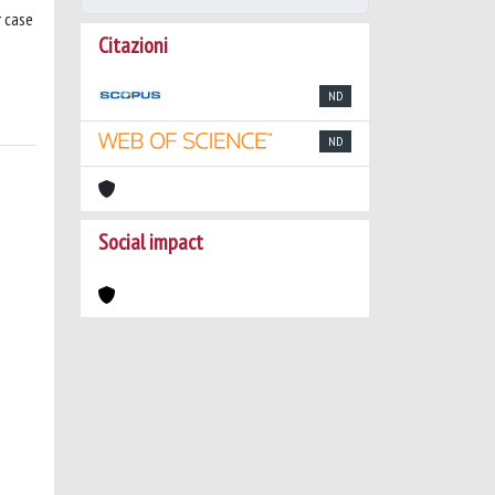
r case
Citazioni
ND
ND
Social impact