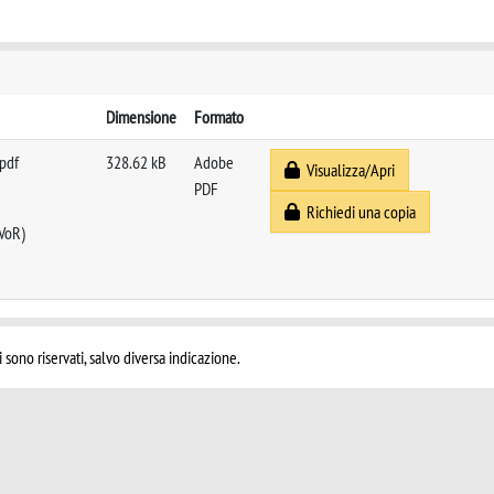
Dimensione
Formato
.pdf
328.62 kB
Adobe
Visualizza/Apri
PDF
Richiedi una copia
 VoR)
i sono riservati, salvo diversa indicazione.