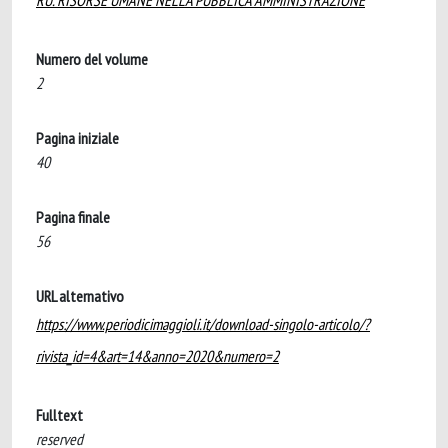
RU. RISORSE UMANE NELLA PUBBLICA AMMINISTRAZIONE
Numero del volume
2
Pagina iniziale
40
Pagina finale
56
URL alternativo
https://www.periodicimaggioli.it/download-singolo-articolo/?
rivista_id=4&art=14&anno=2020&numero=2
Fulltext
reserved