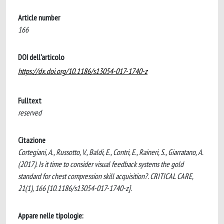
Article number
166
DOI dell'articolo
https://dx.doi.org/10.1186/s13054-017-1740-z
Fulltext
reserved
Citazione
Cortegiani, A., Russotto, V., Baldi, E., Contri, E., Raineri, S., Giarratano, A.
(2017). Is it time to consider visual feedback systems the gold
standard for chest compression skill acquisition?. CRITICAL CARE,
21(1), 166 [10.1186/s13054-017-1740-z].
Appare nelle tipologie: