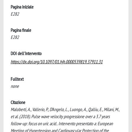
Pagina iniziale
E282
Pagina finale
E282
DOI dell'intervento
https://dx.doi.org/10.1097/01.hjh.0000539819.37911.31
Fulltext
none
Citazione
Maloberti, A., Vallerio, P., D’Angelo, L., Luongo, A., Qalliu, E., Milani, M.,
et al. (2018). Pulse wave velocity progressione over a 3.7 years
follow-up: focus on uric acid.. Intervento presentato a: European
Meeting of Hypertension and Cardiovascular Protection of the