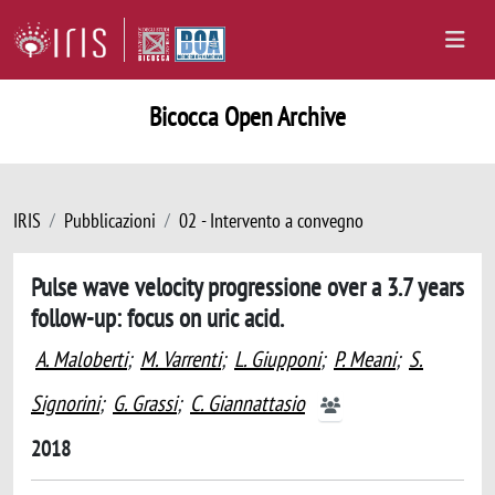
Bicocca Open Archive
IRIS
Pubblicazioni
02 - Intervento a convegno
Pulse wave velocity progressione over a 3.7 years
follow-up: focus on uric acid.
A. Maloberti
;
M. Varrenti
;
L. Giupponi
;
P. Meani
;
S.
Signorini
;
G. Grassi
;
C. Giannattasio
2018