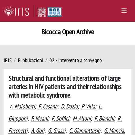
Bicocca Open Archive
IRIS
Pubblicazioni
02 - Intervento a convegno
Structural and functional alterations of large
arteries in HIV patients and their relationships
with metabolic syndrome.
A. Maloberti
;
F. Cesana
;
D. Dozio
;
P. Villa
;
L.
Giupponi
;
P. Meani
;
F. Soffici
;
M. Alloni
;
F. Bianchi
;
R.
Facchetti
;
A. Gori
;
G. Grassi
;
C. Giannattasio
;
G. Mancia.