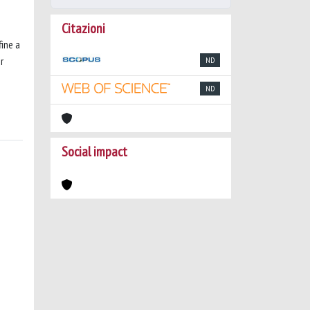
Citazioni
ine a
r
ND
ND
Social impact