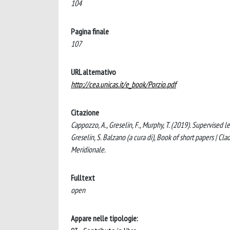
104
Pagina finale
107
URL alternativo
http://cea.unicas.it/e_book/Porzio.pdf
Citazione
Cappozzo, A., Greselin, F., Murphy, T. (2019). Supervised le
Greselin, S. Balzano (a cura di), Book of short papers | Cl
Meridionale.
Fulltext
open
Appare nelle tipologie: