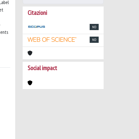
(Label
et
Citazioni
-
ND
ments
ND
Social impact