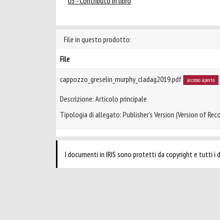
03 - Contributo in libro
File in questo prodotto:
File
cappozzo_greselin_murphy_cladag2019.pdf
accesso aperto
Descrizione: Articolo principale
Tipologia di allegato: Publisher’s Version (Version of Reco
I documenti in IRIS sono protetti da copyright e tutti i di