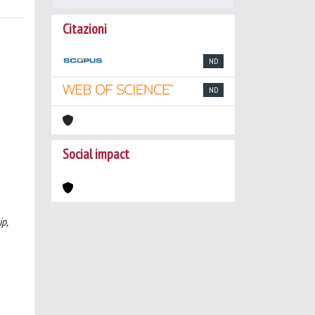
Citazioni
ND
ND
Social impact
ip,