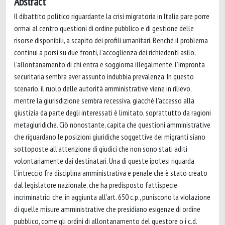
Abstract
Il dibattito politico riguardante la crisi migratoria in Italia pare porre
ormai al centro questioni di ordine pubblico e di gestione delle
risorse disponibili, a scapito dei profili umanitari. Benché il problema
continui a porsi su due fronti, l’accoglienza dei richiedenti asilo,
l’allontanamento di chi entra e soggiorna illegalmente, l’impronta
securitaria sembra aver assunto indubbia prevalenza. In questo
scenario, il ruolo delle autorità amministrative viene in rilievo,
mentre la giurisdizione sembra recessiva, giacché l’accesso alla
giustizia da parte degli interessati è limitato, soprattutto da ragioni
metagiuridiche. Ciò nonostante, capita che questioni amministrative
che riguardano le posizioni giuridiche soggettive dei migranti siano
sottoposte all’attenzione di giudici che non sono stati aditi
volontariamente dai destinatari. Una di queste ipotesi riguarda
l’intreccio fra disciplina amministrativa e penale che è stato creato
dal legislatore nazionale, che ha predisposto fattispecie
incriminatrici che, in aggiunta all’art. 650 c.p., puniscono la violazione
di quelle misure amministrative che presidiano esigenze di ordine
pubblico, come gli ordini di allontanamento del questore o i c.d.