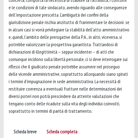
concreta, comporta la necessità di stabilire la fattibilità, i contorni
e le condizioni di tale sindacato, avendo riguardo alle conseguenze
dell’impostazione prescelta. L’ambiguità dei confini della
giurisdizione penale rischia anzitutto di frammentare le decisioni: se
in alcuni casi si vorrà privilegiare la stabilità dell’atto amministrativo
e, quindi, l’ambito delle prerogative della P.A., in altri, viceversa, si
potrebbe valorizzare la prospettiva garantista. Trattandosi di
dichiarazioni di illegittimità – seppur incidenter – di atti che
comunque incidono sulla libertà personale, ci si deve interrogare sui
riflessi che il giudicato penale potrebbe assumere nel proseguo
delle vicende amministrative, soprattutto allorquando siano spirati
i termini d’impugnazione in sede amministrativa. La necessità di
restituire coerenza a eventuali fratture nelle determinazioni dei
diversi poteri non potrà prescindere da attente valutazioni che
tengano conto delle ricadute sulla vita degli individui coinvolti,
soprattutto in termini di parità di trattamento.
Scheda breve
Scheda completa