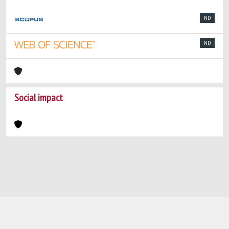
ND
ND
Social impact
Powered by
IRIS
-
about IRIS
-
Utilizzo dei
cookie
-
Privacy