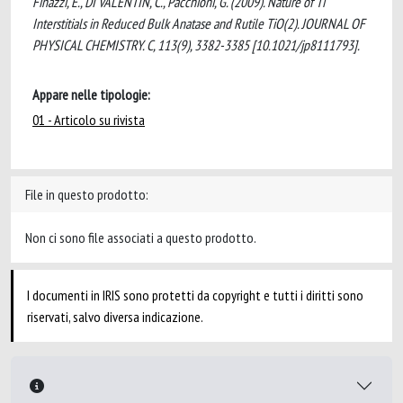
Finazzi, E., DI VALENTIN, C., Pacchioni, G. (2009). Nature of Ti
Interstitials in Reduced Bulk Anatase and Rutile TiO(2). JOURNAL OF
PHYSICAL CHEMISTRY. C, 113(9), 3382-3385 [10.1021/jp8111793].
Appare nelle tipologie:
01 - Articolo su rivista
File in questo prodotto:
Non ci sono file associati a questo prodotto.
I documenti in IRIS sono protetti da copyright e tutti i diritti sono
riservati, salvo diversa indicazione.