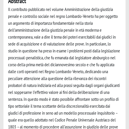
Abstract
Il contributo pubblicato nel volume Amministrazione della giustizia
penale e controllo sociale nel regno Lombardo-Veneto ha per oggetto
un argomento di importanza fondamentale nella storia
dell’amministrazione della giustizia penale in età moderna e
contemporanea, vale a dire il tema dei poteri esercitabili dai giudici in
sede di acquisizione e di valutazione delle prove. In particolare, lo
studio in questione ha preso in esame i problemi posti dalla legislazione
processual-penalistica, che fu emanata dal legislatore absburgico nel
corso della prima metà del diciannovesimo secolo e che fu applicata
dalle corti operanti nel Regno Lombardo-Veneto, dedicando una
peculiare attenzione alla questione della rilevanza dei riscontri
probatori di natura indiziaria ed alla prassi seguita dagli organi giudicanti
nel soppesarne l’effettivo valore ai fini della deliberazione di una
sentenza. In questo modo è stato possibile affrontare sotto un profilo di
tipo settoriale il tema scottante della discrezionalità esercitata dai
giudici di professione in seno ad un modello processuale inquisitorio –
quale era quello adottato nel Codice Penale Universale Austriaco del
1803 – al momento di procedere all’assunzione in giudizio delle prove