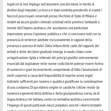
legali ed al loro impiego nell’assumere una decisione in merito al
destino degli imputati. La ricerca è stata condotta prendendo in esame i
fascicoli processuali conservati presso l’Archivio di Stato di Milano e
relativi ad alcuni giudizi criminali celebrati nelle province lombarde e
venete dell’impero austriaco, che suscitarono una particolare
impressione presso l’opinione pubblica e che si conclusero tutti con la
pronuncia di sentenze adottate esclusivamente in ragione della
presenza o assenza di indizi. Dalla lettura delle carte, dei rapporti, dei
verbali e delle decisioni giudiziali emerge in modo chiaro come
un’applicazione rigida e letterale dei principi giuridici solennemente
enunciati dal legislatore nelle norme codicistiche potesse essere foriera
di numerosi e gravi inconvenienti, comportando di fatto l’assoluzione di
molti colpevoli a causa dell’impossibilità di reperire prove legali
indiziarie sufficienti per numero e qualità a giustificare la comminazione
di una condanna. Di qui ebbero origine le caustiche critiche rivolte da
numerosi esponenti della dottrina e della giurisprudenza coeva, sia di
lingua tedesca che italiana, contro la normativa austriaca concernente
l’impiego di questi particolari mezzi probatori, nonché i diversi tentativi