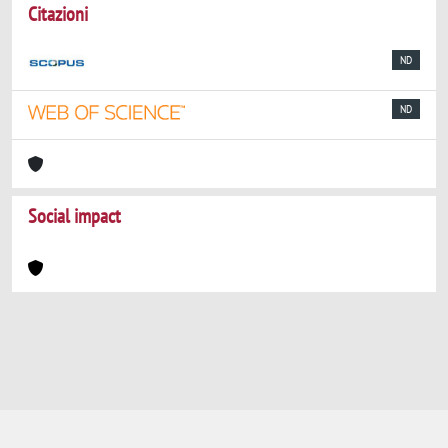
Citazioni
ND
ND
Social impact
Powered by
IRIS
-
about IRIS
-
Utilizzo dei