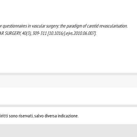
 for questionnaires in vascular surgery: the paradigm of carotid revascularisation.
GERY, 40(3), 309-311 [10.1016/j.ejvs.2010.06.007].
ritti sono riservati, salvo diversa indicazione.