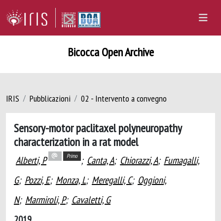
Bicocca Open Archive
IRIS
Pubblicazioni
02 - Intervento a convegno
Sensory-motor paclitaxel polyneuropathy
characterization in a rat model
Primo
Alberti, P
;
Canta, A
;
Chiorazzi, A
;
Fumagalli,
G
;
Pozzi, E
;
Monza, L
;
Meregalli, C
;
Oggioni,
N
;
Marmiroli, P
;
Cavaletti, G
2019