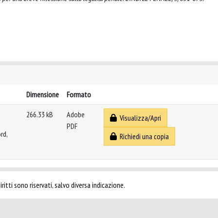
Dimensione
Formato
266.33 kB
Adobe
Visualizza/Apri
PDF
rd,
Richiedi una copia
ritti sono riservati, salvo diversa indicazione.