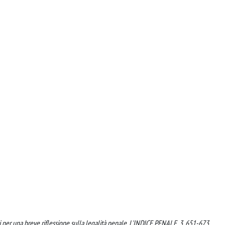
ti per una breve riflessione sulla legalità penale. L'INDICE PENALE, 3, 651-673.