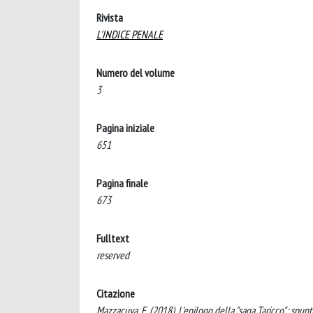
Rivista
L'INDICE PENALE
Numero del volume
3
Pagina iniziale
651
Pagina finale
673
Fulltext
reserved
Citazione
Mazzacuva, F. (2018). L'epilogo della "saga Taricco": spun