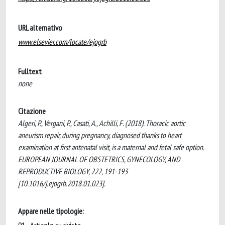
URL alternativo
www.elsevier.com/locate/ejogrb
Fulltext
none
Citazione
Algeri, P., Vergani, P., Casati, A., Achilli, F. (2018). Thoracic aortic
aneurism repair, during pregnancy, diagnosed thanks to heart
examination at first antenatal visit, is a maternal and fetal safe option.
EUROPEAN JOURNAL OF OBSTETRICS, GYNECOLOGY, AND
REPRODUCTIVE BIOLOGY, 222, 191-193
[10.1016/j.ejogrb.2018.01.023].
Appare nelle tipologie: