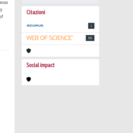
focus
ly
Citazioni
of
1
ND
Social impact