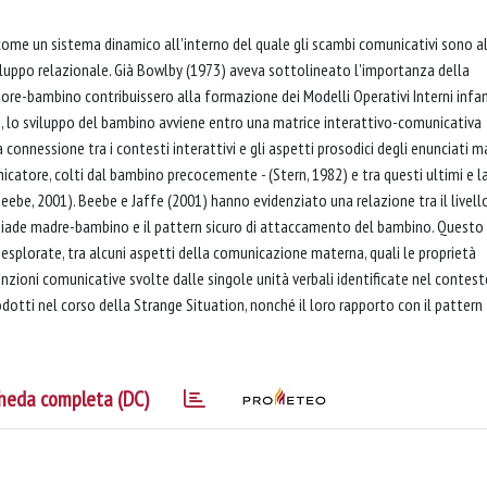
me un sistema dinamico all'interno del quale gli scambi comunicativi sono a
luppo relazionale. Già Bowlby (1973) aveva sottolineato l'importanza della
ore-bambino contribuissero alla formazione dei Modelli Operativi Interni infant
, lo sviluppo del bambino avviene entro una matrice interattivo-comunicativa
a connessione tra i contesti interattivi e gli aspetti prosodici degli enunciati m
icatore, colti dal bambino precocemente - (Stern, 1982) e tra questi ultimi e l
eebe, 2001). Beebe e Jaffe (2001) hanno evidenziato una relazione tra il livell
 diade madre-bambino e il pattern sicuro di attaccamento del bambino. Questo
 esplorate, tra alcuni aspetti della comunicazione materna, quali le proprietà
unzioni comunicative svolte dalle singole unità verbali identificate nel contes
prodotti nel corso della Strange Situation, nonché il loro rapporto con il pattern
heda completa (DC)