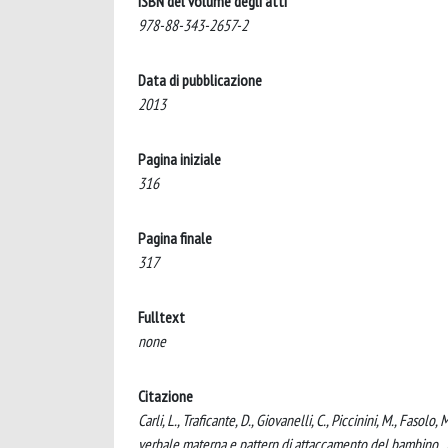
ISBN del volume degli atti
978-88-343-2657-2
Data di pubblicazione
2013
Pagina iniziale
316
Pagina finale
317
Fulltext
none
Citazione
Carli, L., Traficante, D., Giovanelli, C., Piccinini, M., Fas
verbale materna e pattern di attaccamento del bambino.. 