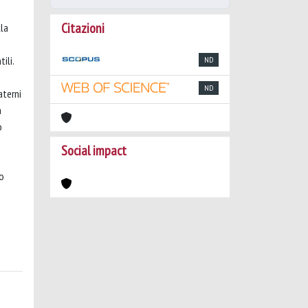
Citazioni
lla
ili.
ND
ND
aterni
a
o
Social impact
to