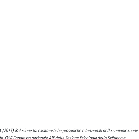
olo, M. (2013). Relazione tra caratteristiche prosodiche e funzionali della comunicazione
In XXVI Congresso nazionale AIP della Sezione Psicologia dello Sviluppo e