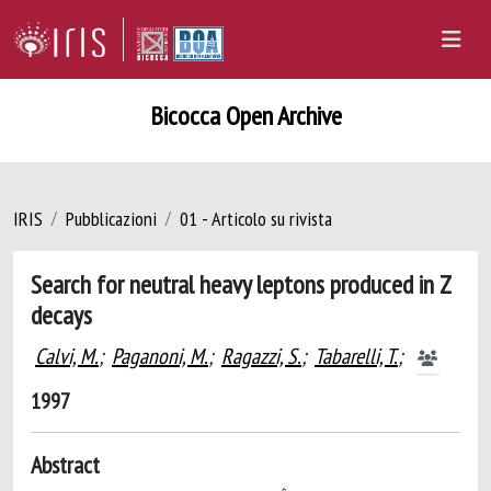
Bicocca Open Archive
IRIS
Pubblicazioni
01 - Articolo su rivista
Search for neutral heavy leptons produced in Z
decays
Calvi, M.
;
Paganoni, M.
;
Ragazzi, S.
;
Tabarelli, T.
;
1997
Abstract