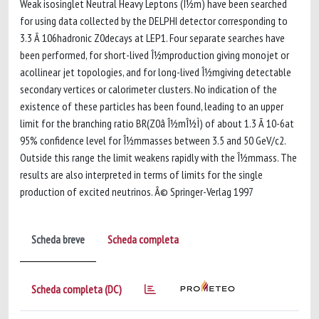
Weak isosinglet Neutral Heavy Leptons (Î½m) have been searched
for using data collected by the DELPHI detector corresponding to
3.3 Ã 106hadronic Z0decays at LEP1. Four separate searches have
been performed, for short-lived Î½mproduction giving monojet or
acollinear jet topologies, and for long-lived Î½mgiving detectable
secondary vertices or calorimeter clusters. No indication of the
existence of these particles has been found, leading to an upper
limit for the branching ratio BR(Z0â Î½mÎ½Ì) of about 1.3 Ã 10-6at
95% confidence level for Î½mmasses between 3.5 and 50 GeV/c2.
Outside this range the limit weakens rapidly with the Î½mmass. The
results are also interpreted in terms of limits for the single
production of excited neutrinos. Â© Springer-Verlag 1997
Scheda breve
Scheda completa
Scheda completa (DC)