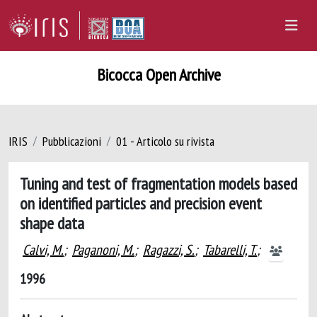
Bicocca Open Archive
IRIS
Pubblicazioni
01 - Articolo su rivista
Tuning and test of fragmentation models based
on identified particles and precision event
shape data
Calvi, M.
;
Paganoni, M.
;
Ragazzi, S.
;
Tabarelli, T.
;
1996