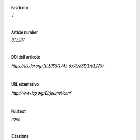
Fascicolo
1
Article number
012207
DOI dell'articolo
https://dx.doi.org/10.1088/1742-6596/888/1/012207
URL alternativo
http://www.iop.org/EJ/journal/conf
Fulltext
none
Citazione