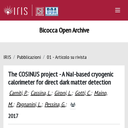
Bicocca Open Archive
IRIS
Pubblicazioni
01 - Articolo su rivista
The COSINUS project - A NaI-based cryogenic
calorimeter for direct dark matter detection
Carniti, P.
;
Cassina, L.
;
Gironi, L.
;
Gotti, C.
;
Maino,
M.
;
Pagnanini, L.
;
Pessina, G.
;
2017