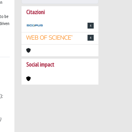
an
Citazioni
to be
driven
4
4
Social impact
);
)