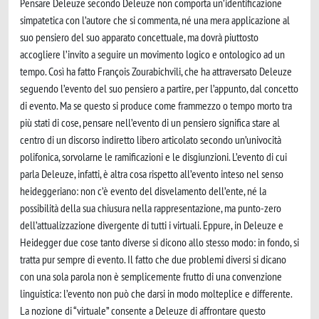
Pensare Deleuze secondo Deleuze non comporta un’identificazione
simpatetica con l’autore che si commenta, né una mera applicazione al
suo pensiero del suo apparato concettuale, ma dovrà piuttosto
accogliere l’invito a seguire un movimento logico e ontologico ad un
tempo. Così ha fatto François Zourabichvili, che ha attraversato Deleuze
seguendo l’evento del suo pensiero a partire, per l’appunto, dal concetto
di evento. Ma se questo si produce come frammezzo o tempo morto tra
più stati di cose, pensare nell’evento di un pensiero significa stare al
centro di un discorso indiretto libero articolato secondo un’univocità
polifonica, sorvolarne le ramificazioni e le disgiunzioni. L’evento di cui
parla Deleuze, infatti, è altra cosa rispetto all’evento inteso nel senso
heideggeriano: non c’è evento del disvelamento dell’ente, né la
possibilità della sua chiusura nella rappresentazione, ma punto-zero
dell’attualizzazione divergente di tutti i virtuali. Eppure, in Deleuze e
Heidegger due cose tanto diverse si dicono allo stesso modo: in fondo, si
tratta pur sempre di evento. Il fatto che due problemi diversi si dicano
con una sola parola non è semplicemente frutto di una convenzione
linguistica: l’evento non può che darsi in modo molteplice e differente.
La nozione di “virtuale” consente a Deleuze di affrontare questo