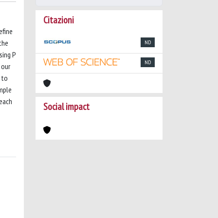
Citazioni
efine
the
ND
sing P
ND
 our
 to
ample
 each
Social impact