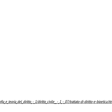
sofia_e_teoria_del_diritto_-_1/diritto_civile__-_1_-_07/trattato-di-diritto-e-bioetica.h