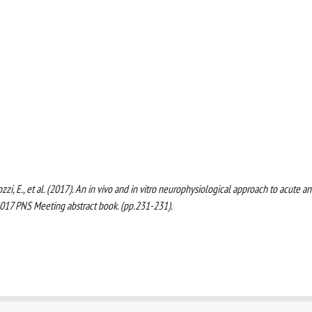
, Pozzi, E., et al. (2017). An in vivo and in vitro neurophysiological approach to acute a
 2017 PNS Meeting abstract book. (pp.231-231).