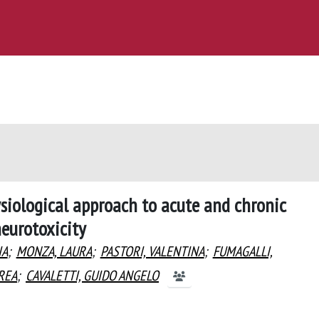
ysiological approach to acute and chronic
neurotoxicity
IA
;
MONZA, LAURA
;
PASTORI, VALENTINA
;
FUMAGALLI,
REA
;
CAVALETTI, GUIDO ANGELO