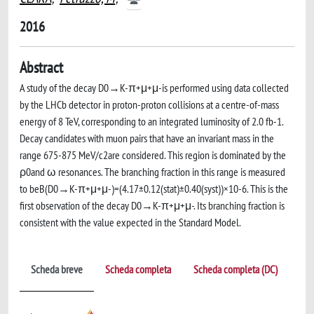
2016
Abstract
A study of the decay D0→K-π+μ+μ-is performed using data collected
by the LHCb detector in proton-proton collisions at a centre-of-mass
energy of 8 TeV, corresponding to an integrated luminosity of 2.0 fb-1.
Decay candidates with muon pairs that have an invariant mass in the
range 675-875 MeV/c2are considered. This region is dominated by the
ρ0and ω resonances. The branching fraction in this range is measured
to beB(D0→K-π+μ+μ-)=(4.17±0.12(stat)±0.40(syst))×10-6. This is the
first observation of the decay D0→K-π+μ+μ-. Its branching fraction is
consistent with the value expected in the Standard Model.
Scheda breve
Scheda completa
Scheda completa (DC)