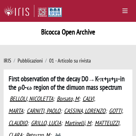
Bicocca Open Archive
IRIS
Pubblicazioni
01 - Articolo su rivista
First observation of the decay D0→K-π+μ+μ-in
the ρ0-ω region of the dimuon mass spectrum
BELLOLI, NICOLETTA
;
Borsato, M
;
CALVI,
MARTA
;
CARNITI, PAOLO
;
CASSINA, LORENZO
;
GOTTI,
CLAUDIO
;
GRILLO, LUCIA
;
Martinelli, M
;
MATTEUZZI,
CLARA
;
Petruzzo, M
;