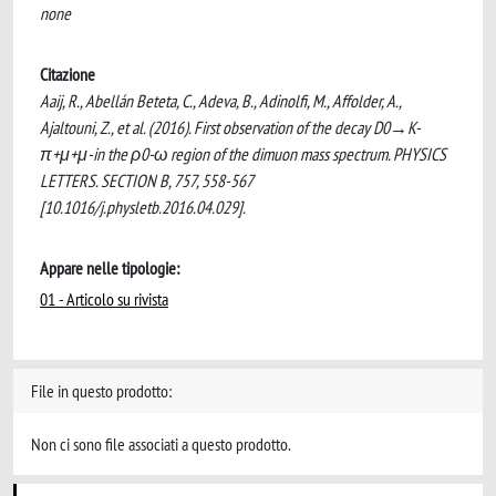
none
Citazione
Aaij, R., Abellán Beteta, C., Adeva, B., Adinolfi, M., Affolder, A.,
Ajaltouni, Z., et al. (2016). First observation of the decay D0→K-
π+μ+μ-in the ρ0-ω region of the dimuon mass spectrum. PHYSICS
LETTERS. SECTION B, 757, 558-567
[10.1016/j.physletb.2016.04.029].
Appare nelle tipologie:
01 - Articolo su rivista
File in questo prodotto:
Non ci sono file associati a questo prodotto.