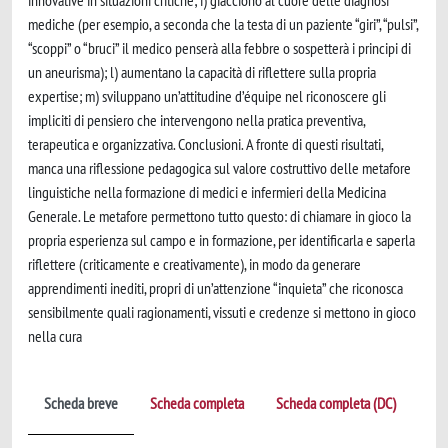
innovative in situazioni critiche; i) giacciono al cuore delle diagnosi
mediche (per esempio, a seconda che la testa di un paziente “giri”, “pulsi”,
“scoppi” o “bruci” il medico penserà alla febbre o sospetterà i principi di
un aneurisma); l) aumentano la capacità di riflettere sulla propria
expertise; m) sviluppano un’attitudine d’équipe nel riconoscere gli
impliciti di pensiero che intervengono nella pratica preventiva,
terapeutica e organizzativa. Conclusioni. A fronte di questi risultati,
manca una riflessione pedagogica sul valore costruttivo delle metafore
linguistiche nella formazione di medici e infermieri della Medicina
Generale. Le metafore permettono tutto questo: di chiamare in gioco la
propria esperienza sul campo e in formazione, per identificarla e saperla
riflettere (criticamente e creativamente), in modo da generare
apprendimenti inediti, propri di un’attenzione “inquieta” che riconosca
sensibilmente quali ragionamenti, vissuti e credenze si mettono in gioco
nella cura
Scheda breve
Scheda completa
Scheda completa (DC)