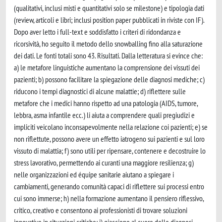
(qualitativi, inclusi misti e quantitativi solo se milestone) e tipologia dati
(review, articoli e libri; inclusi position paper pubblicati in riviste con IF).
Dopo aver letto i full-text e soddisfatto i criteri di ridondanza e
ricorsività, ho seguito il metodo dello snowballing fino alla saturazione
dei dati. Le fonti totali sono 43. Risultati. Dalla letteratura si evince che:
a) le metafore linguistiche aumentano la comprensione dei vissuti dei
pazienti; b) possono facilitare la spiegazione delle diagnosi mediche; c)
riducono i tempi diagnostici di alcune malattie; d) riflettere sulle
metafore che i medici hanno rispetto ad una patologia (AIDS, tumore,
lebbra, asma infantile ecc.) li aiuta a comprendere quali pregiudizi e
impliciti veicolano inconsapevolmente nella relazione coi pazienti; e) se
non riflettute, possono avere un effetto iatrogeno sui pazienti e sul loro
vissuto di malattia; f) sono utili per ripensare, contenere e decostruire lo
stress lavorativo, permettendo ai curanti una maggiore resilienza; g)
nelle organizzazioni ed équipe sanitarie aiutano a spiegare i
cambiamenti, generando comunità capaci di riflettere sui processi entro
cui sono immerse; h) nella formazione aumentano il pensiero riflessivo,
critico, creativo e consentono ai professionisti di trovare soluzioni