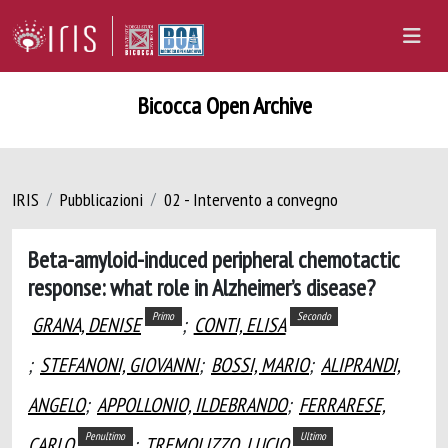
Bicocca Open Archive
IRIS
Pubblicazioni
02 - Intervento a convegno
Beta-amyloid-induced peripheral chemotactic
response: what role in Alzheimer’s disease?
Primo
Secondo
GRANA, DENISE
;
CONTI, ELISA
;
STEFANONI, GIOVANNI
;
BOSSI, MARIO
;
ALIPRANDI,
ANGELO
;
APPOLLONIO, ILDEBRANDO
;
FERRARESE,
Penultimo
Ultimo
CARLO
;
TREMOLIZZO, LUCIO