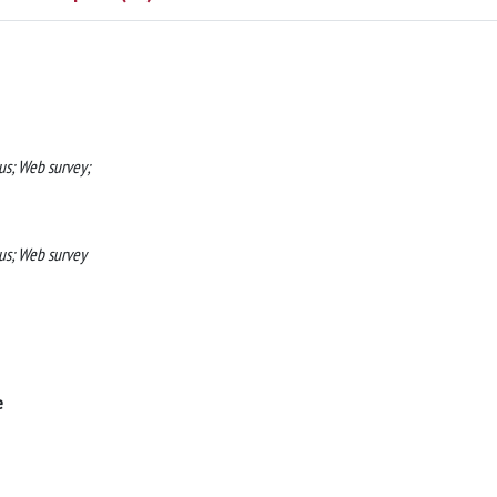
us; Web survey;
us; Web survey
e