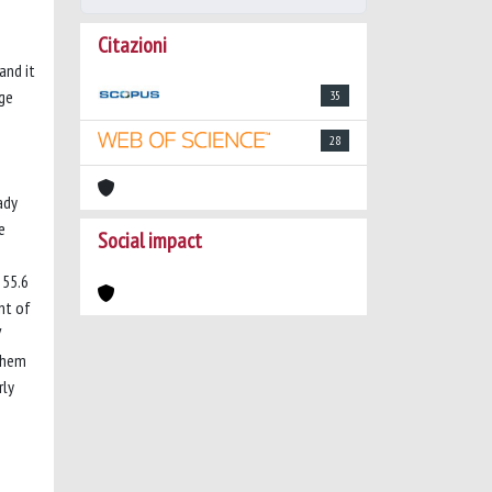
Citazioni
and it
dge
35
28
ady
e
Social impact
 55.6
nt of
V
 them
rly