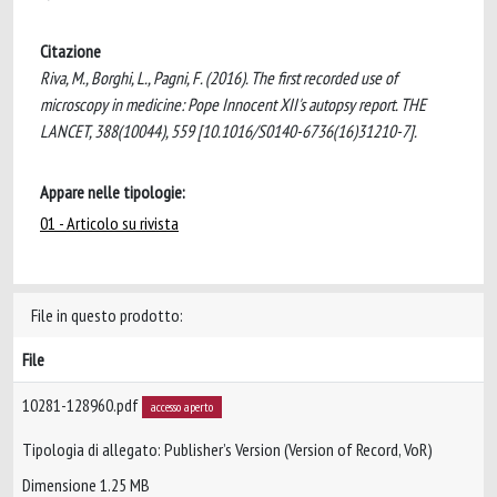
Citazione
Riva, M., Borghi, L., Pagni, F. (2016). The first recorded use of
microscopy in medicine: Pope Innocent XII's autopsy report. THE
LANCET, 388(10044), 559 [10.1016/S0140-6736(16)31210-7].
Appare nelle tipologie:
01 - Articolo su rivista
File in questo prodotto:
File
10281-128960.pdf
accesso aperto
Tipologia di allegato: Publisher’s Version (Version of Record, VoR)
Dimensione 1.25 MB