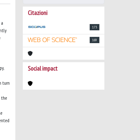
Citazioni
 a
173
ntly
e
169
Social impact
py,
n turn
 the
le
mented