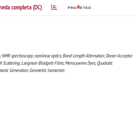
heda completa (DC)
ons; NMR spectroscopy; nonlinear optics; Bond-Length Alternation; Donor-Acceptor
 Scattering; Langmuir-Blodgett-Films; Merocyanine Dyes; Quadratic
rmonic Generation; Geometric Isomerism