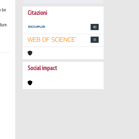
o be
Citazioni
dure.
40
35
Social impact