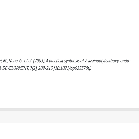
ini, M., Nano, G., et al. (2003). A practical synthesis of 7-azaindolylcarboxy-endo-
 DEVELOPMENT, 7(2), 209-213 [10.1021/op025570t].