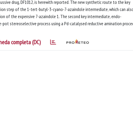
ssive drug, DF1012, is herewith reported. The new synthetic route to the key
ion step of the 1-tert-butyl-3-cyano-7-azaindole intermediate, which can als
tion of the expensive 7-azaindole 1. The second key intermediate, endo-
ne-pot stereoselective process using a Pd-catalysed reductive amination proce
heda completa (DC)