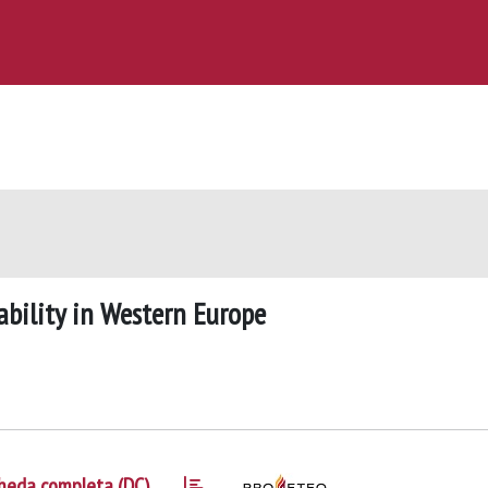
bility in Western Europe
heda completa (DC)