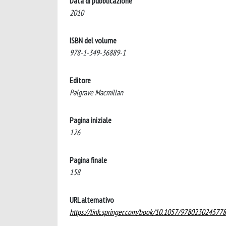
Data di pubblicazione
2010
ISBN del volume
978-1-349-36889-1
Editore
Palgrave Macmillan
Pagina iniziale
126
Pagina finale
158
URL alternativo
https://link.springer.com/book/10.1057/978023024577