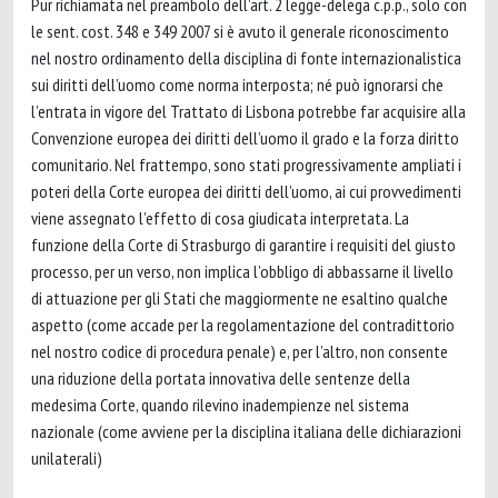
Pur richiamata nel preambolo dell’art. 2 legge-delega c.p.p., solo con
le sent. cost. 348 e 349 2007 si è avuto il generale riconoscimento
nel nostro ordinamento della disciplina di fonte internazionalistica
sui diritti dell’uomo come norma interposta; né può ignorarsi che
l’entrata in vigore del Trattato di Lisbona potrebbe far acquisire alla
Convenzione europea dei diritti dell’uomo il grado e la forza diritto
comunitario. Nel frattempo, sono stati progressivamente ampliati i
poteri della Corte europea dei diritti dell’uomo, ai cui provvedimenti
viene assegnato l’effetto di cosa giudicata interpretata. La
funzione della Corte di Strasburgo di garantire i requisiti del giusto
processo, per un verso, non implica l’obbligo di abbassarne il livello
di attuazione per gli Stati che maggiormente ne esaltino qualche
aspetto (come accade per la regolamentazione del contradittorio
nel nostro codice di procedura penale) e, per l’altro, non consente
una riduzione della portata innovativa delle sentenze della
medesima Corte, quando rilevino inadempienze nel sistema
nazionale (come avviene per la disciplina italiana delle dichiarazioni
unilaterali)