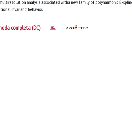
 multiresolution analysis associated witha new family of polyharmonic B-splin
ional invariant" behavior.
heda completa (DC)