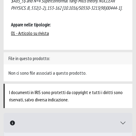
$AdS_5$ and N=4 Superconformal Yang-Mills theory. NUCLEAR
PHYSICS. B, 532(1-2), 153-162 [10.1016/S0550-3213(98)00444-1].
Appare nelle tipologie:
01 - Articolo su rivista
File in questo prodotto:
Non ci sono file associati a questo prodotto.
I documenti in IRIS sono protetti da copyright e tutti i diritti sono
riservati, salvo diversa indicazione.