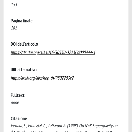
153
Pagina finale
162
DOI dell'articolo
https://dx.doi.org/10.1016/S0550-3213(98)00444-1
URL alternativo
http://arxiv.org/abs/hep-th/9802203v2
Fulltext
none
Citazione
Ferrara, S., Fronsdal, C., Zaffaroni, A. (1998). On N=8 Supergravity on